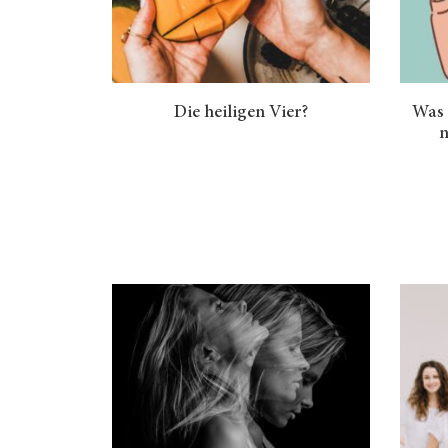
Die heiligen Vier?
Was 
n