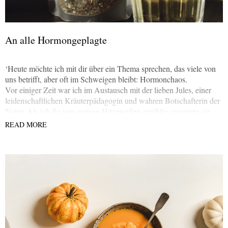
An alle Hormongeplagte
‘Heute möchte ich mit dir über ein Thema sprechen, das viele von
uns betrifft, aber oft im Schweigen bleibt: Hormonchaos.
Vor einiger Zeit war ich im Austausch mit der lieben Jules, einer
leidenschaftlichen Kräuterpädagogin und wahren Botschafterin der
Natur. Als ich ihr von meinen Hitzewellen erzählte, reagierte sie
sofort. Jules kreierte einen Frauentee, dessen Kräutermischung
READ MORE
meinem Körper einfach nur gut tat.