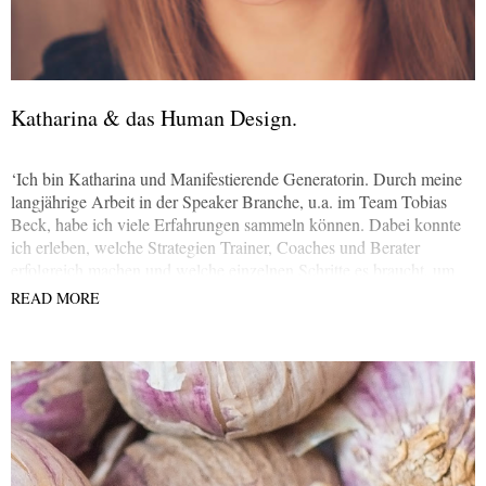
Katharina & das Human Design.
‘Ich bin Katharina und Manifestierende Generatorin. Durch meine
langjährige Arbeit in der Speaker Branche, u.a. im Team Tobias
Beck, habe ich viele Erfahrungen sammeln können. Dabei konnte
ich erleben, welche Strategien Trainer, Coaches und Berater
erfolgreich machen und welche einzelnen Schritte es braucht, um
diese umzusetzen.
READ MORE