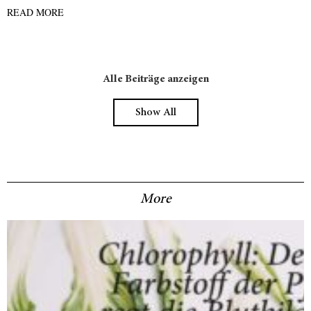
gestaltest du dein erfüllendes Berufsleben, ganz nach deinen
READ MORE
eigenen Stärken und Bedürfnissen.
Alle Beiträge anzeigen
Show All
More