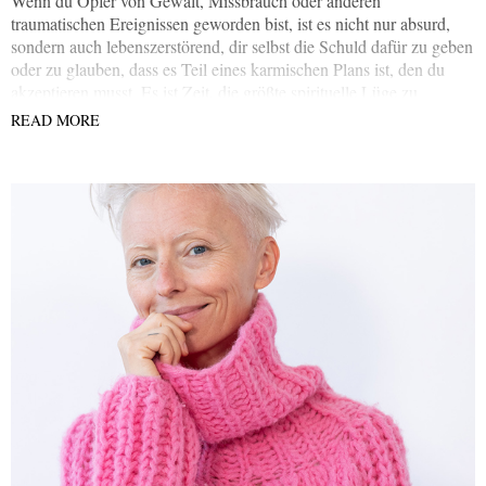
Wenn du Opfer von Gewalt, Missbrauch oder anderen
traumatischen Ereignissen geworden bist, ist es nicht nur absurd,
sondern auch lebenszerstörend, dir selbst die Schuld dafür zu geben
oder zu glauben, dass es Teil eines karmischen Plans ist, den du
akzeptieren musst. Es ist Zeit, die größte spirituelle Lüge zu
entlarven.
READ MORE