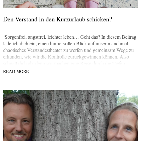
Den Verstand in den Kurzurlaub schicken?
‘Sorgenfrei, angstfrei, leichter leben… Geht das? In diesem Beitrag
lade ich dich ein, einen humorvollen Blick auf unser manchmal
chaotisches Verstandestheater zu werfen und gemeinsam Wege zu
erkunden, wie wir die Kontrolle zurückgewinnen können. Also
schnall dich ab, denn wir machen eine Reise durch die Tiefen
unseres Denkens ….
READ MORE