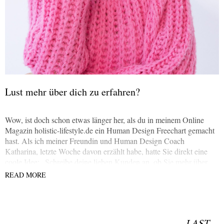
Lust mehr über dich zu erfahren?
Wow, ist doch schon etwas länger her, als du in meinem Online
Magazin holistic-lifestyle.de ein Human Design Freechart gemacht
hast. Als ich meiner Freundin und Human Design Coach
Katharina, letzte Woche davon erzählt habe, hatte Sie direkt eine
coole Idee: „Schreibe deine lieben Kunden an, ob Sie mehr über
sich erfahren möchten. Ich habe etwas Zeit und Lust individuelle
READ MORE
Readings als Voice zu versenden.“ sagte Sie.
LAST