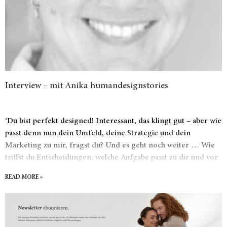
Interview – mit Anika humandesignstories
‘Du bist perfekt designed! Interessant, das klingt gut – aber wie
passt denn nun dein Umfeld, deine Strategie und dein
Marketing zu mir, fragst du? Und es geht noch weiter … Wie
triffst du Entscheidungen, welche Aufgabe passt zu dir und vor
allem: Wie findest du zu deiner inneren Autorität, so dass du
READ MORE »
nie wieder im Aussen fragen musst, was gut, gesund und sicher
für dich ist.