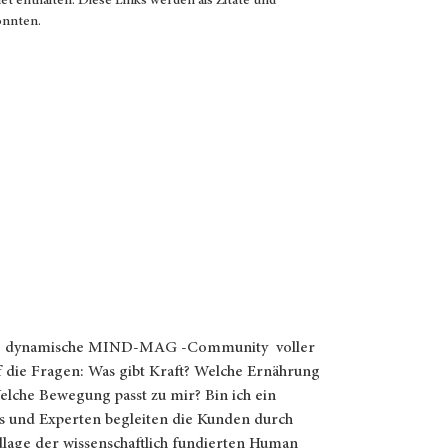
net enthalten. Diese Links werden als Zitate und
könnten.
ne dynamische MIND-MAG -Community voller
 die Fragen: Was gibt Kraft? Welche Ernährung
Welche Bewegung passt zu mir? Bin ich ein
 und Experten begleiten die Kunden durch
dlage der wissenschaftlich fundierten Human