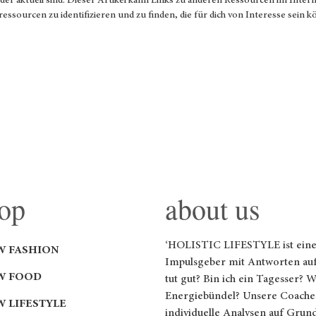
g oder aktuell sind. Dieser Artikel kann Links zu anderen Ressourcen im Inter
tressourcen zu identifizieren und zu finden, die für dich von Interesse sein 
op
about us
‘HOLISTIC LIFESTYLE ist ei
W FASHION
Impulsgeber mit Antworten auf
W FOOD
tut gut? Bin ich ein Tagesser? 
Energiebündel? Unsere Coaches
W LIFESTYLE
individuelle Analysen auf Grun