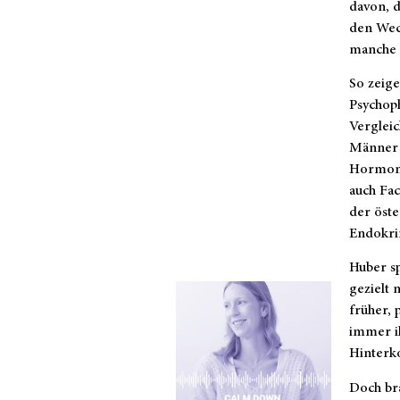
davon, d
den Wec
manche 
So zeige
Psychoph
Vergleic
Männer a
Hormonsp
auch Fac
der öste
Endokri
Huber sp
gezielt 
früher, 
immer i
Hinterko
Doch br