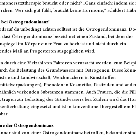
monersatzttherapie braucht oder nicht? „Ganz einfach: indem sie i
rchen. Wer sich gut fühlt, braucht keine Hormone,“ schildert Hube
t bei Ostrogendominanz!
drauf du unbedingt achten solltest ist die Östrogendominanz. Do
st das? Östrogendominanz bezeichnet einen Zustand, bei dem der
spiegel im Körper einer Frau zu hoch ist und nicht durch ein
hendes Maß an Progesteron ausgeglichen wird.
n durch eine Vielzahl von Faktoren verursacht werden, zum Beispi
urch die Belastung des Grundwassers mit Östrogenen. Diese könn
strie und Landwirtschaft, Weichmachern in Kunststoffen
mittelverpackungen), Phenolen in Kosmetika, Pestiziden und ande
ähnlich wirkenden Substanzen stammen. Auch Frauen, die die Pill
 tragen zur Belastung des Grundwassers bei. Zudem wird das Ho
entierhaltung eingesetzt und ist in konventionell hergestelltem Fl
bar.
e der Östrogendominanz
nner sind von einer Östrogendominanz betroffen, bekannter sind