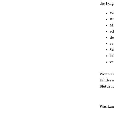
die Folg
Wa
Br
Mi
sc
de
ve
Sc
ka
ve
Wenn ei
Kinderw
Blutdruc
Was kan