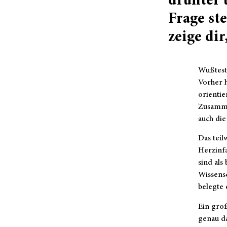
drunter 
Frage st
zeige dir
Wußtest 
Vorher 
orientie
Zusamme
auch die
Das tei
Herzinfa
sind al
Wissens
belegte 
Ein gro
genau da