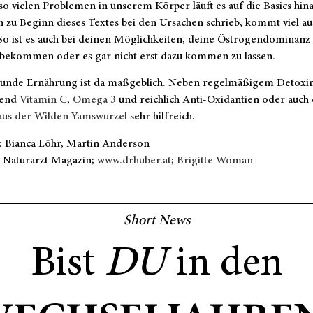
so vielen Problemen in unserem Körper läuft es auf die Basics hin
n zu Beginn dieses Textes bei den Ursachen schrieb, kommt viel a
o ist es auch bei deinen Möglichkeiten, deine Östrogendominanz
u bekommen oder es gar nicht erst dazu kommen zu lassen
.
sunde Ernährung ist da maßgeblich
.
Neben regelmäßigem Detoxin
hend
Vitamin C
,
Omega 3
und reichlich Anti-Oxidantien oder auch 
 aus der Wilden Yamswurzel
sehr hilfreich.
: Bianca Löhr, Martin Anderson
: Naturarzt Magazin;
www.drhuber.at
;
Brigitte Woman
Short News
Bist
DU
in den