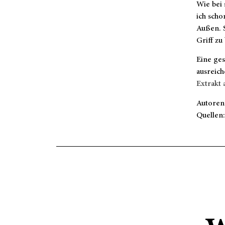
Wie bei 
ich scho
Außen. S
Griff z
Eine ge
ausreic
Extrakt
Autoren
Quellen