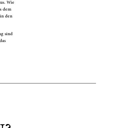
aus. Wie
us dem
 in den
g sind
das