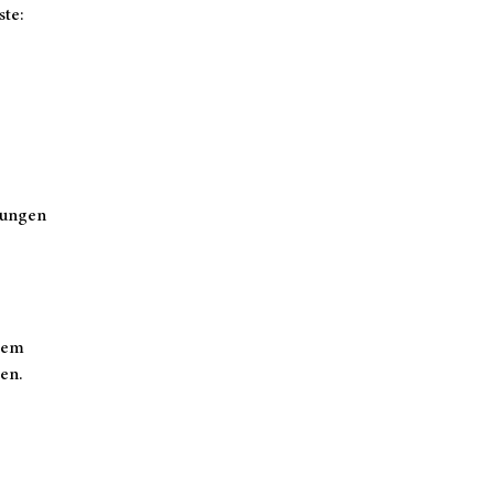
ste:
tungen
tem
ren.