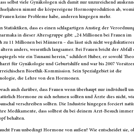
ass selbst viele Gynäkologen sich damit nur unzureichend auskenn
hseljahren nimmt die körpereigene Hormonproduktion ab, womi
Frauen keine Probleme habe, anderen hingegen mehr.
n Statisktiken, dass es einen schlagartigen Anstieg der Verordnun
armaka in dieser Altersgruppe gibt: „24 Millionen bei Frauen im
h zu 11 Millionen bei Männern – das lässt sich nicht wegdiskutiere
ltern anders, wesentlich langsamer. Bei Frauen bricht der Abfall 
iegels wie ein Tsunami herein,“ schildert Huber, er sowohl Theo
harzt für Gynäkologie und Geburtshilfe und war bis 2007 Vorsitze
rreichischen Bioethik-Kommission. Sein Spezialgebiet ist die
nologie, die Lehre von den Hormonen.
rach auch darüber, dass Frauen wenn überhaupt nur individuell un
natürlich Hormone zu sich nehmen sollten und Ärzte dies nicht, wi
pauschal verschreiben sollten. Die Industrie hingegen forciert natü
hre Medikamente, dass solltest du bei deinem Arzt-Besuch immer
pf behalten.
aucht Frau unbedingt Hormone von außen? Wie entscheidet sie, ob