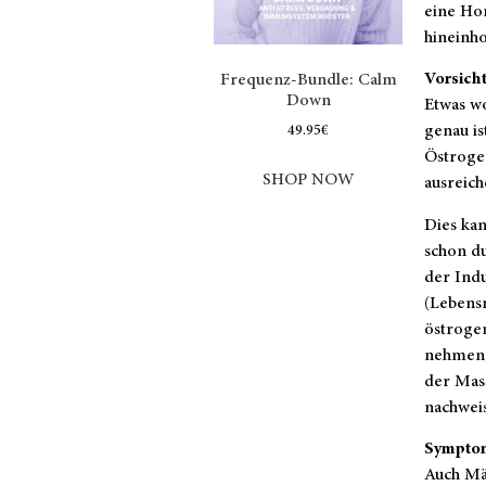
eine Hor
hineinho
Vorsich
Frequenz-Bundle: Calm
Down
Etwas wo
genau i
49.95
€
Östrogen
SHOP NOW
ausreic
Dies kan
schon d
der Indu
(Lebens
östrogen
nehmen,
der Mass
nachweis
Symptom
Auch Mä