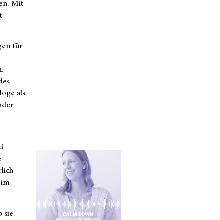
en. Mit
t
gen für
n.
des
loge als
nder
d
e
rlich
 im
 sie