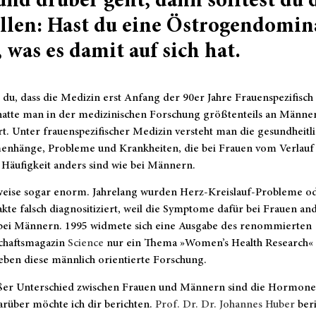
und drüber geht, dann solltest du d
ellen: Hast du eine Östrogendomin
, was es damit auf sich hat.
du, dass die Medizin erst Anfang der 90er Jahre Frauenspezifisch
hatte man in der medizinischen Forschung größtenteils an Männe
rt. Unter frauenspezifischer Medizin versteht man die gesundheitl
nhänge, Probleme und Krankheiten, die bei Frauen vom Verlauf
 Häufigkeit anders sind wie bei Männern.
lweise sogar enorm. Jahrelang wurden Herz-Kreislauf-Probleme o
kte falsch diagnositiziert, weil die Symptome dafür bei Frauen an
s bei Männern. 1995 widmete sich eine Ausgabe des renommierten
chaftsmagazin
Science
nur ein Thema »Women’s Health Research«
eben diese männlich orientierte Forschung.
ßer Unterschied zwischen Frauen und Männern sind die Hormone
rüber möchte ich dir berichten.
Prof. Dr. Dr. Johannes Huber
beri