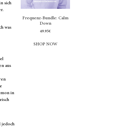
n sich
r.
Frequenz-Bundle: Calm
Down
ch was
49.95
€
SHOP NOW
el
en aus
ren
e
rmon in
eisch
 jedoch