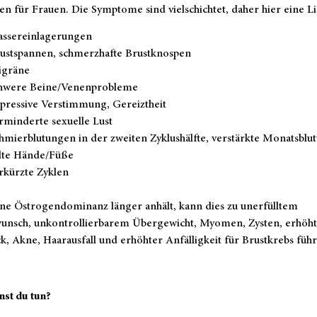
en für Frauen. Die Symptome sind vielschichtet, daher hier eine Li
ssereinlagerungen
ustspannen, schmerzhafte Brustknospen
gräne
hwere Beine/Venenprobleme
pressive Verstimmung, Gereiztheit
rminderte sexuelle Lust
hmierblutungen in der zweiten Zyklushälfte, verstärkte Monatsblu
lte Hände/Füße
rkürzte Zyklen
ne Östrogendominanz länger anhält, kann dies zu unerfülltem
unsch, unkontrollierbarem Übergewicht, Myomen, Zysten, erhöh
k, Akne, Haarausfall und erhöhter Anfälligkeit für Brustkrebs füh
nst du tun?