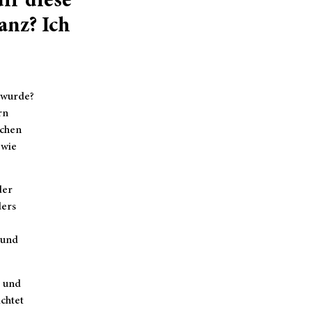
ir diese
anz? Ich
 wurde?
rn
ichen
 wie
der
ders
 und
 und
chtet