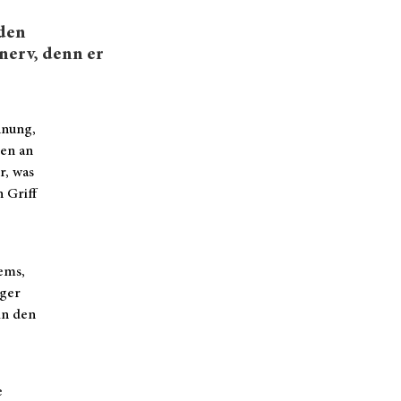
 den
nerv, denn er
nnung,
men an
r, was
 Griff
ems,
iger
in den
e