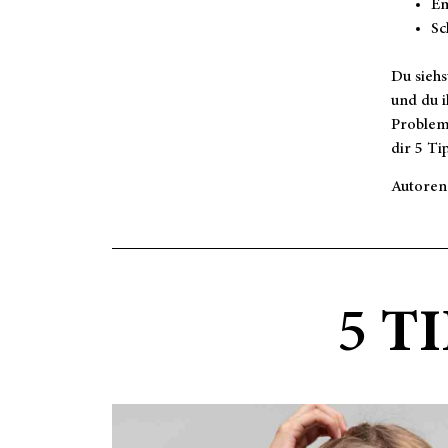
Em
Sc
Du siehs
und du i
Probleme
dir 5 T
Autoren
5
TI