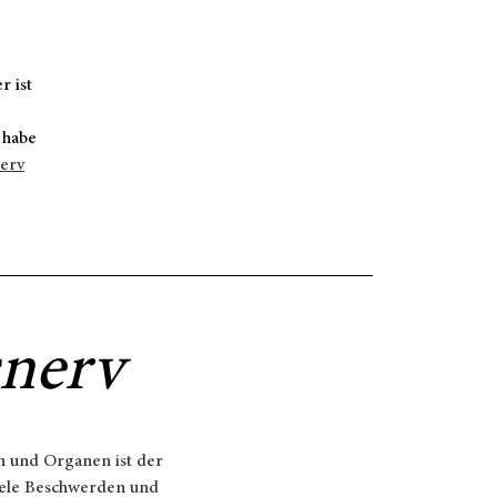
r ist
 habe
nerv
nerv
rn und Organen ist der
viele Beschwerden und