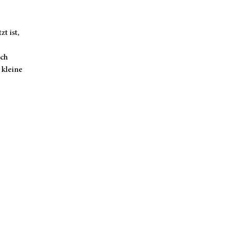
t ist,
ich
 kleine