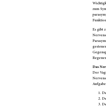
Wichtigk
zum Symp
parasym
Funktio
Es gibt 
Nervensy
Parasym
gesteue
Gegenspi
Regenera
Das Ner
Der Vag
Nervensy
Aufgabe
De
De
De