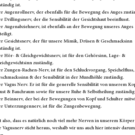
ständig ist.
r Augenrollnerv, der ebenfalls für die Bewegung des Auges zustän
r Drillingsnerv, der die Sensibilität der Gesichtshaut beeinflusst.
r Augenabziehnerv, ist ebenfalls an der Bewegung unseres Auges
teiligt.
r Gesichtsnerv, der für unsere Mimik, Drüsen & Geschmacksinn
ständig ist.
r Hör- & Gleichgewichtsnerv, ist für den Gehörsinn, Lage- &
eichgewichtsinn zuständig.
r Zungen-Rachen-Nerv, ist für den Schluckvorgang, Speichelfluss,
schmackssinn & der Sensibilität in der Mundhöhle zuständig.
r Vagus Nerv. Er ist für die generelle Sensibilität von unserem Ko
ust & Bauchraum sowie für unsere Ruhe & Selbstheilung zuständig
r Beinnerv, der bei der Bewegungen von Kopf und Schulter mitwi
r Unterzungennerv, ist für die Zungenbewegung.
t also, dass es natürlich noch viel mehr Nerven in unserem Körper 
 Vagusnerv sticht heraus, weshalb wir uns auch hier intensiv darum