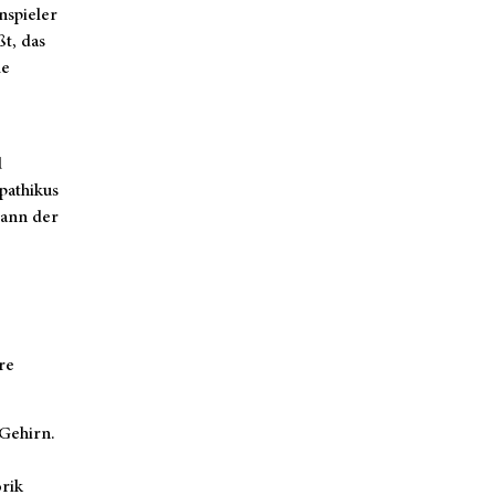
nspieler
t, das
de
d
pathikus
dann der
re
 Gehirn.
rik