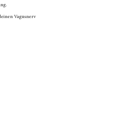
ung.
 deinen Vagusnerv