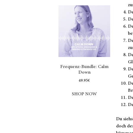
zu
De
De
De
be
De
zu
De
Gl
Frequenz-Bundle: Calm
De
Down
Ge
49.95
€
De
Br
SHOP NOW
De
De
Du siehs
doch der