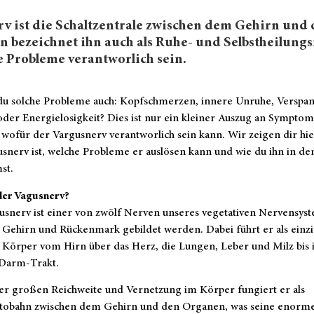
v ist die Schaltzentrale zwischen dem Gehirn und
 bezeichnet ihn auch als Ruhe- und Selbstheilungs
e Probleme verantworlich sein.
du solche Probleme auch: Kopfschmerzen, innere Unruhe, Verspa
der Energielosigkeit? Dies ist nur ein kleiner Auszug an Sympto
wofür der Vargusnerv verantworlich sein kann. Wir zeigen dir hie
snerv ist, welche Probleme er auslösen kann und wie du ihn in den
st.
der Vagusnerv?
snerv ist einer von zwölf Nerven unseres vegetativen Nervensyst
 Gehirn und Rückenmark gebildet werden. Dabei führt er als einz
 Körper vom Hirn über das Herz, die Lungen, Leber und Milz bis 
Darm-Trakt.
ser großen Reichweite und Vernetzung im Körper fungiert er als
tobahn zwischen dem Gehirn und den Organen, was seine enorm