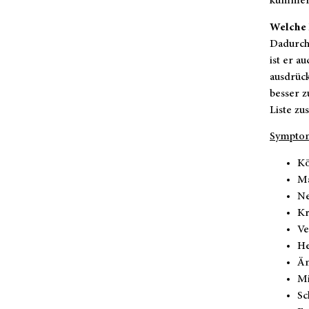
kümmer
Welche 
Dadurch,
ist er a
ausdrück
besser z
Liste zu
Symptom
Kö
Ma
Ne
Kr
Ve
He
Än
Mi
Sc