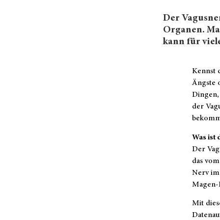
Der Vagusner
Organen. Man
kann für viel
Kennst 
Ängste o
Dingen, 
der Vagu
bekomm
Was ist 
Der Vagu
das vom
Nerv im
Magen-
Mit die
Datenau