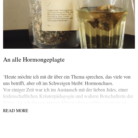
An alle Hormongeplagte
‘Heute möchte ich mit dir über ein Thema sprechen, das viele von
uns betrifft, aber oft im Schweigen bleibt: Hormonchaos.
Vor einiger Zeit war ich im Austausch mit der lieben Jules, einer
leidenschaftlichen Kräuterpädagogin und wahren Botschafterin der
Natur. Als ich ihr von meinen Hitzewellen erzählte, reagierte sie
sofort. Jules kreierte einen Frauentee, dessen Kräutermischung
READ MORE
meinem Körper einfach nur gut tat.