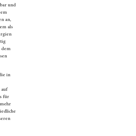
tbar und
erem
en an,
em als
ergien
tig
h dem
esen
ie in
 auf
s für
 mehr
iedliche
seren