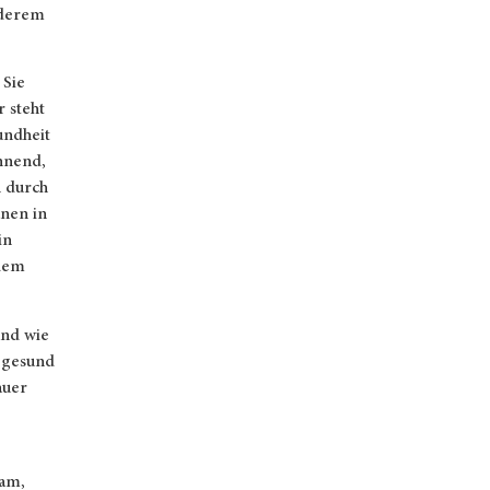
nderem
 Sie
r steht
undheit
annend,
n durch
nen in
in
 dem
und wie
 gesund
auer
gam,