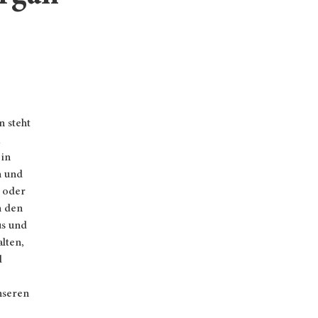
n steht
m
 in
n und
 oder
n den
us und
lten,
d
nseren