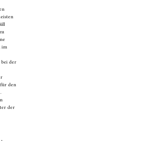
hen
eisten
üll
zu
ine
h im
 bei der
er
für den
.
en
ter der