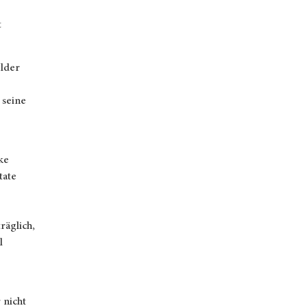
t
elder
 seine
ke
tate
räglich,
l
 nicht