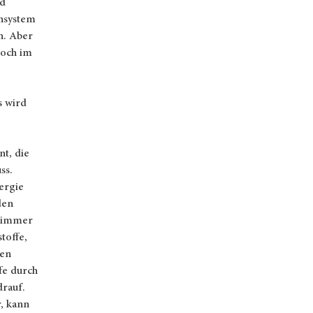
nd
nsystem
h. Aber
noch im
e
s wird
t, die
ss.
ergie
den
hlimmer
toffe,
len
fe durch
drauf.
r, kann