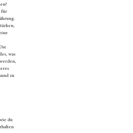
sen?
 für
ährung.
stärken,
eine
Die
les, was
u werden,
seres
sund zu
 wie du
rhalten