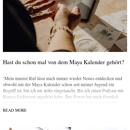
Hast du schon mal von dem Maya Kalender gehört?
‘Mein innerer Ruf lässt mich immer wieder Neues entdecken und
obwohl mir der Maya Kalender schon seit meiner Jugend ein
Begriff ist, bin ich nie tiefer eingetaucht. Bis ich einen Podcast mit
Bianca Feddersen angehört habe. Ihre Power hat mich förmlich
gerufen und ich bin einfach eingetaucht. Das Leben besteht für
mich aus Tönen, Klang, Farben. Es gibt so viel zu entdecken und
READ MORE
ich habe immer den Drang zu verstehen.