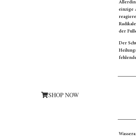
Allerdin
einzige 
reagiere
Radikal
der Full
Der Schu
Heilungs
fehlende
SHOP NOW
Wassera