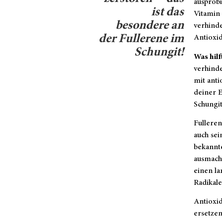
ausprobi
ist das
Vitamin 
besondere an
verhinde
der Fullerene im
Antioxid
Schungit!
Was hilf
verhinde
mit anti
deiner E
Schungit
Fulleren
auch sei
bekannt
ausmache
einen la
Radikal
Antioxi
ersetzen