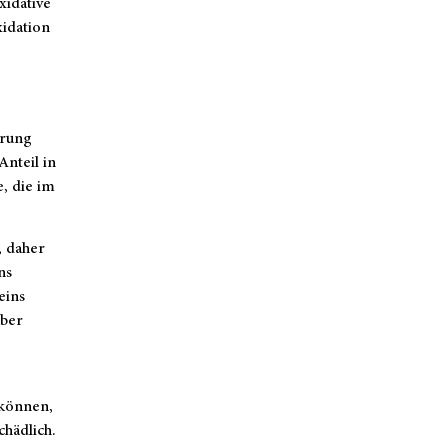
xidative
xidation
hrung
Anteil in
e, die im
, daher
ns
eins
über
 können,
hädlich.