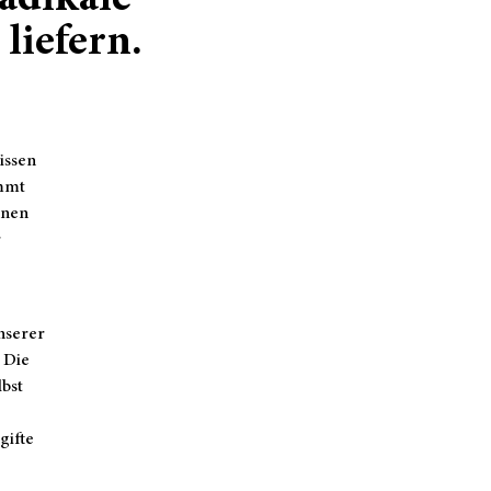
adikale
iefern.
issen
ommt
inen
r
nserer
. Die
lbst
gifte