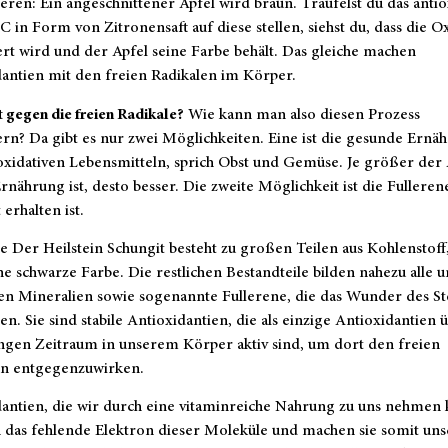
eren: Ein angeschnittener Apfel wird braun. Träufelst du das antio
C in Form von Zitronensaft auf diese stellen, siehst du, dass die O
rt wird und der Apfel seine Farbe behält. Das gleiche machen
antien mit den freien Radikalen im Körper.
t gegen die freien Radikale?
Wie kann man also diesen Prozess
rn? Da gibt es nur zwei Möglichkeiten. Eine ist die gesunde Ernä
oxidativen Lebensmitteln, sprich Obst und Gemüse. Je größer der 
rnährung ist, desto besser. Die zweite Möglichkeit ist die Fulleren
 erhalten ist.
e Der Heilstein Schungit besteht zu großen Teilen aus Kohlenstoff
ne schwarze Farbe. Die restlichen Bestandteile bilden nahezu alle u
en Mineralien sowie sogenannte Fullerene, die das Wunder des St
n. Sie sind stabile Antioxidantien, die als einzige Antioxidantien 
ngen Zeitraum in unserem Körper aktiv sind, um dort den freien
en entgegenzuwirken.
dantien, die wir durch eine vitaminreiche Nahrung zu uns nehmen
 das fehlende Elektron dieser Moleküle und machen sie somit unsc