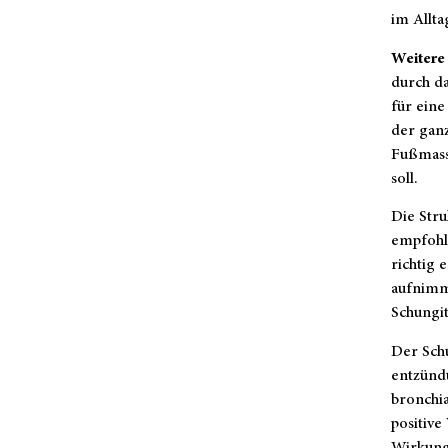
im Allta
Weitere
durch da
für eine
der ganz
Fußmass
soll.
Die Stru
empfohle
richtig 
aufnimm
Schungit
Der Schu
entzünd
bronchia
positive
Wirkung 