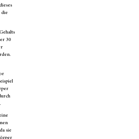
dieses
 die
Gehalts
ier 30
er
rden.
or
ispiel
rper
durch
.
eine
enen
da sie
Körper