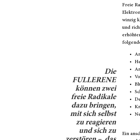
Freie R
Elektron
winzig k
und ric
erhöhten
folgend
Ar
He
Ar
Die
Vo
FULLERENE
Bl
können zwei
Sc
freie Radikale
D
dazu bringen,
Kr
mit sich selbst
Ne
zu reagieren
und sich zu
Ein ansc
zerstören – das