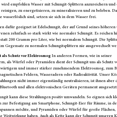
 wird empfohlen Wasser mit Schungit-Splittern anzureichern und 
 reinigen, zu energetisieren, zu mineralisieren und zu beleben. Da
e wasserlöslich sind, setzen sie sich in dem Wasser frei.
n dafür geeignet ist Edelschungit, der auf Grund seines höheren 
renen zehnfach so stark wirkt wie normaler Schungit. Es reichen h
tatt 200 Gramm pro Liter, wie bei normalem Schungit. Die Splitt
im Gegensatz zu normalen Schungitsplittern nie ausgewechselt we
t als Schutz vor Elektrosmog
In anderen Formen, wie in seiner
m, als Würfel oder Pyramiden dient der Schungit uns als Schutz v
nwärtigem und immer stärker zunehmendem Elektrosmog, zum Be
magnetischen Feldern, Wasseradern oder Radioaktivität. Unser Kö
ahlungen nicht immer eigenständig neutralisieren, ist ihnen aber 
luetooth und allen elektronischen Geräten permanent ausgesetzt
ngit kann diese Strahlungen positiv umwandeln. So eignen sich kl
en zur Befestigung am Smartphone, Schungit-Eier für Räume, in d
spannen möchte, und Pyramiden oder Würfel für große Flächen, 
he Weitwirkung haben. Auch als Kette kann der Schungit unseren 