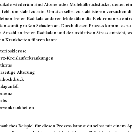
adikale wiederum sind Atome oder Molekülbruchstücke, denen ein
 fehlt um stabil zu sein. Um sich selbst zu stabilisieren versuchen d
leinen freien Radikale anderen Molekülen die Elektronen zu entr
hten somit großen Schaden an. Durch diesen Prozess kommt es zu 
 Anzahl an freien Radikalen und der oxidativen Stress entsteht, w
en Krankheiten führen kann:
teriosklerose
rz-Kreislauf­erkrankungen
thritis
rzeitige Alterung
uthochdruck
hlaganfall
emenz
ebs
rvenkrankheiten
hauliches Beispiel für diesen Prozess kannst du selbst mit einem Ap