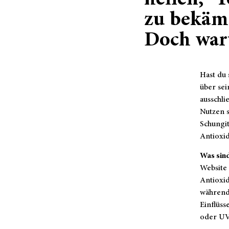
heilen, T
zu bekäm
Doch wa
Hast du 
über sei
ausschli
Nutzen s
Schungit
Antioxid
Was sind
Website 
Antioxid
während 
Einflüss
oder UV