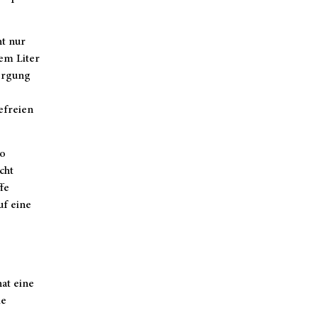
ht nur
nem Liter
sorgung
efreien
so
cht
fe
uf eine
at eine
ie