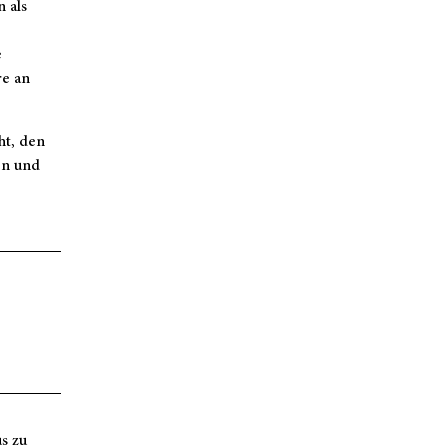
 als
e
re an
ht, den
en und
s zu