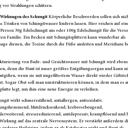
g vor Strahlungen schützen.
 Wirkungen des Schungit
Körperliche Beschwerden sollen sich nic
s Trinken von Schungitwasser lindern lassen. Hier reichen auf ei
 Person 30g Edelschungit aus oder 100g Edelschungit für die Ver
en Familie. Ein Becken mit Schungitsplittern kann wunderbar als
age dienen, die Toxine durch die Füße ausleiten und Meridiane b
kturierung von Bade- und Gesichtswasser mit Schungit wird eben
n, denn die Haut ist unser größtes Entgiftungsorgan und kann ni
entgiften, wenn sie mit ungefiltertem Wasser direkt wieder Giftstof
t. Sogar Obst soll man umstrukturieren können, in dem man es a
platte legt, um ihm eine neue Energie zu verleihen.
ngit wirkt schmerzstillend, antiallergen, antioxidativ,
ungshemmend, blutdrucksenkend, krebsvorbeugend,
lerweiternd, stressreduzierend, antidepressiv, krampflösend und h
 Wirkung auf das zentrale Nervensystem. Er verstärkt außerdem d
anderer Heilsteine, indem er als Katalysator wirkt und dient als