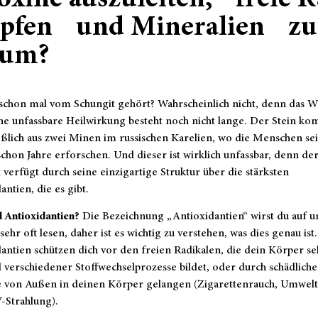
oxine auszuleiten, freie R
pfen und Mineralien zu l
rum?
schon mal vom Schungit gehört? Wahrscheinlich nicht, denn das W
ne unfassbare Heilwirkung besteht noch nicht lange. Der Stein k
eßlich aus zwei Minen im russischen Karelien, wo die Menschen se
chon Jahre erforschen. Und dieser ist wirklich unfassbar, denn de
 verfügt durch seine einzigartige Struktur über die stärksten
antien, die es gibt.
 Antioxidantien?
Die Bezeichnung „Antioxidantien“ wirst du auf u
sehr oft lesen, daher ist es wichtig zu verstehen, was dies genau ist
antien schützen dich vor den freien Radikalen, die dein Körper se
verschiedener Stoffwechselprozesse bildet, oder durch schädliche
e von Außen in deinen Körper gelangen (Zigaretten­rauch, Umwelt
-Strahlung).