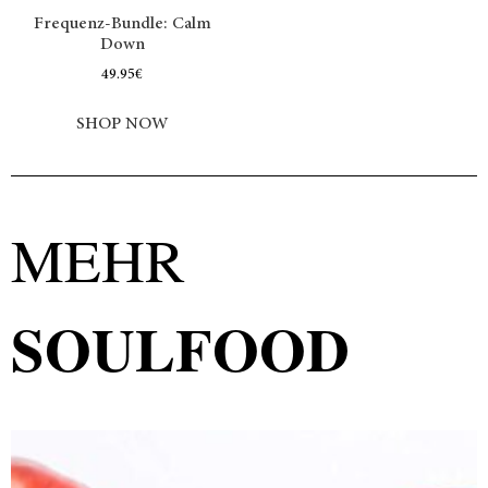
Frequenz-Bundle: Calm
Down
49.95
€
SHOP NOW
MEHR
SOULFOOD