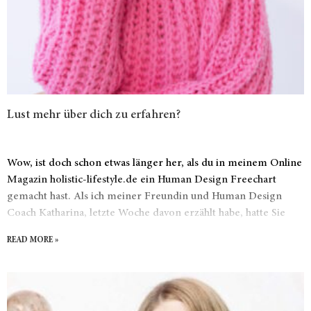
Lust mehr über dich zu erfahren?
Wow, ist doch schon etwas länger her, als du in meinem Online
Magazin holistic-lifestyle.de ein Human Design Freechart
gemacht hast. Als ich meiner Freundin und Human Design
Coach Katharina, letzte Woche davon erzählt habe, hatte Sie
direkt eine coole Idee: „Schreibe deine lieben Kunden an, ob
READ MORE »
Sie mehr über sich erfahren möchten. Ich habe etwas Zeit und
Lust individuelle Readings als Voice zu versenden.“ sagte Sie.