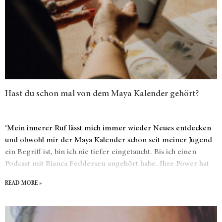
Hast du schon mal von dem Maya Kalender gehört?
‘Mein innerer Ruf lässt mich immer wieder Neues entdecken
und obwohl mir der Maya Kalender schon seit meiner Jugend
ein Begriff ist, bin ich nie tiefer eingetaucht. Bis ich einen
Podcast mit Bianca Feddersen angehört habe. Ihre Power hat
mich förmlich gerufen und ich bin einfach eingetaucht. Das
READ MORE »
Leben besteht für mich aus Tönen, Klang, Farben. Es gibt so
viel zu entdecken und ich habe immer den Drang zu verstehen.