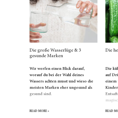
Die große Wasserlüge & 3
Die he
gesunde Marken
Wir werfen einen Blick darauf,
Die kü
worauf du bei der Wahl deines
auf Dr
Wassers achten musst und wieso die
einem 
meisten Marken eher ungesund als
Kinder
gesund sind.
Entsaf
magisc
Verbin
READ MORE »
READ MO
freiges