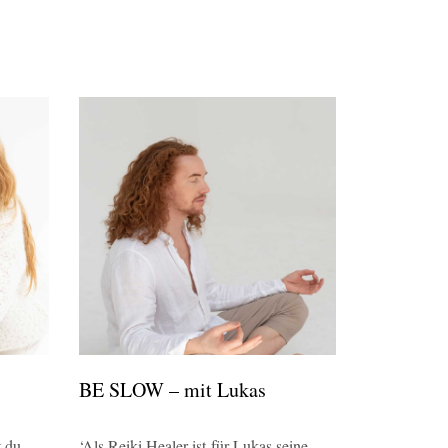
BE SLOW – mit Lukas
 du
‘Als Reiki Healer ist für Lukas seine