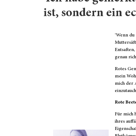
ist, sondern ein 
‘Wenn du m
Muttersäft
Entsaften
genau rich
Rotes Gem
mein Wohl
mich der A
einzutauch
Rote Beet
Für mich 
ihres auff
Eigenschaf
Blutkörpe