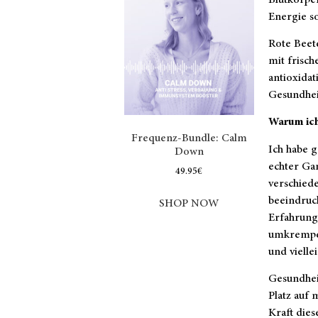
Energie so
Rote Beete
mit frisc
antioxida
Gesundheit
Warum ich
Frequenz-Bundle: Calm
Ich habe g
Down
echter Ga
49.95
€
verschiede
beeindruck
SHOP NOW
Erfahrung
umkrempels
und vielle
Gesundheit
Platz auf 
Kraft dies