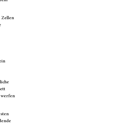
e Zellen
e
ein
liche
ett
u werfen
esten
rdende