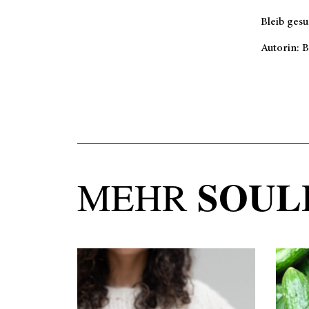
Bleib gesu
Autorin: 
SOUL
MEHR