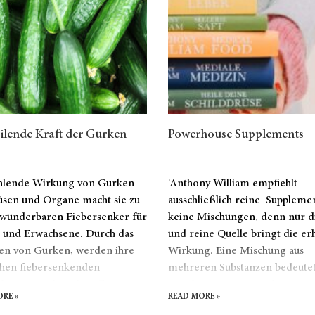
ilende Kraft der Gurken
Powerhouse Supplements
hlende Wirkung von Gurken
‘Anthony William empfiehlt
üsen und Organe macht sie zu
ausschließlich reine Supplemen
wunderbaren Fiebersenker für
keine Mischungen, denn nur d
 und Erwachsene. Durch das
und reine Quelle bringt die er
ten von Gurken, werden ihre
Wirkung. Eine Mischung aus
hen fiebersenkenden
mehreren Substanzen bedeutet
dungen und Wirkstoffe
Kombination von Wirkungen
RE »
READ MORE »
etzt, die das Fieber wie Wasser
sondern eine Minderung diese