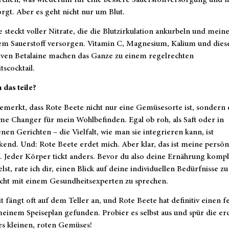
rgt. Aber es geht nicht nur um Blut.
 steckt voller Nitrate, die die Blutzirkulation ankurbeln und mein
hem Sauerstoff versorgen. Vitamin C, Magnesium, Kalium und dies
tiven Betalaine machen das Ganze zu einem regelrechten
scocktail.
 das teile?
emerkt, dass Rote Beete nicht nur eine Gemüsesorte ist, sondern 
me Changer für mein Wohlbefinden. Egal ob roh, als Saft oder in
nen Gerichten – die Vielfalt, wie man sie integrieren kann, ist
end. Und: Rote Beete erdet mich. Aber klar, das ist meine persön
. Jeder Körper tickt anders. Bevor du also deine Ernährung kompl
t, rate ich dir, einen Blick auf deine individuellen Bedürfnisse z
icht mit einem Gesundheitsexperten zu sprechen.
 fängt oft auf dem Teller an, und Rote Beete hat definitiv einen f
meinem Speiseplan gefunden. Probier es selbst aus und spür die e
es kleinen, roten Gemüses!