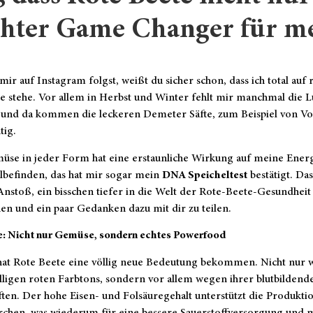
echter Game Changer für 
ir auf Instagram folgst, weißt du sicher schon, dass ich total auf 
e stehe. Vor allem in Herbst und Winter fehlt mir manchmal die 
, und da kommen die leckeren Demeter Säfte, zum Beispiel von Vo
tig.
üse in jeder Form hat eine erstaunliche Wirkung auf meine Ener
befinden, das hat mir sogar mein
DNA Speicheltest
bestätigt. Das
nstoß, ein bisschen tiefer in die Welt der Rote-Beete-Gesundheit
en und ein paar Gedanken dazu mit dir zu teilen.
e: Nicht nur Gemüse, sondern echtes Powerfood
hat Rote Beete eine völlig neue Bedeutung bekommen. Nicht nur
älligen roten Farbtons, sondern vor allem wegen ihrer blutbildend
ten. Der hohe Eisen- und Folsäuregehalt unterstützt die Produkti
rchen, was wiederum für eine bessere Sauerstoffversorgung und 