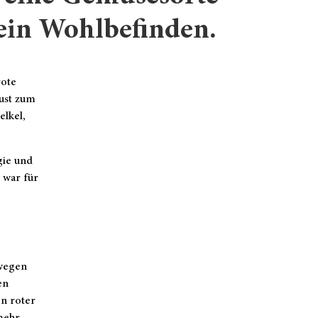
mein Wohlbefinden.
rote
Lust zum
elkel,
gie und
 war für
 wegen
en
on roter
mehr