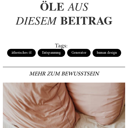
ÖLE
AUS
BEITRAG
DIESEM
Tags:
ätherisches öl
,
Entspannung
,
Generator
,
human design
MEHR ZUM BEWUSSTSEIN