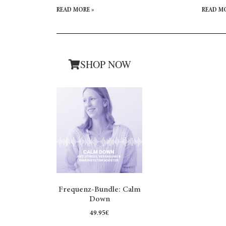
Kombination von Wirkungen
READ MORE »
READ MO
sondern eine Minderung dieser.
SHOP NOW
Frequenz-Bundle: Calm
Down
49.95
€