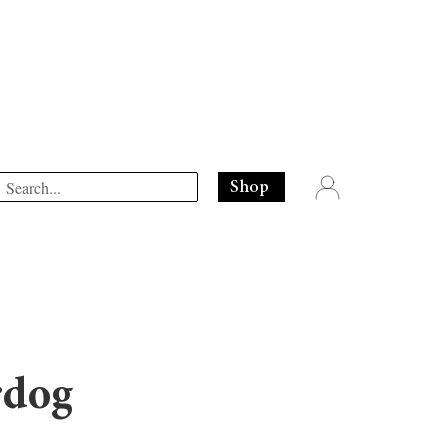
Shop
rdog