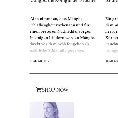
Mangos, die Königin der Früchte
Ist di
‘Man nimmt an, dass Mangos
Ein gr
Schlaflosigkeit vorbeugen und für
dem Au
einen besseren Nachtschlaf sorgen.
hervor
In einigen Ländern werden Mangos
Körper
direkt vor dem Schlafengehen als
Feucht
natürliche Schlafhilfe gegessen.
reinige
READ MORE »
READ MO
SHOP NOW