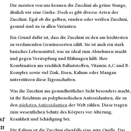
Die meisten von uns kennen die Zucchini als grüne Stange,
ähnlich wie eine Gurke. Doch es gibt diverse Arten der
Zucchini. Egal ob die gelben, runden oder weißen Zucchini,
gesund sind sie in allen Varianten.
Ein Grund dafür ist, dass die Zucchini zu den am leichtesten
zu verdauenden Gemüsesorten zählt. Sie ist auch ein stark
basisches Lebensmittel, was sie ideal zum Abnehmen macht
und gegen Verstopfung und Blähungen hilft. Ihre
Kombination aus reichlich Ballaststoffen, Vitamin A,C und B-
Komplex sowie viel Zink, Eisen, Kalium oder Mangan
unterstützen diese Eigenschaften.
Was die Zucchini aus gesundheitlicher Sicht besonders macht,
ist ihr Reichtum an polyphenolischen Antioxidantien, die zu
den
stärksten Antioxidantien
der Welt zählen. Diese tragen
zum wesentlichen Schutz des Körpers vor Alterung,
st
Krankheit und Schädigung bei.
um
Für Kalium ist die Zucchini ebenfalls eine gute Quelle. Das