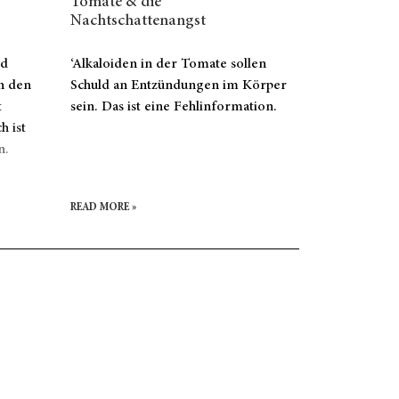
Tomate & die
Nachtschattenangst
nd
‘Alkaloiden in der Tomate sollen
on den
Schuld an Entzündungen im Körper
t
sein. Das ist eine Fehlinformation.
h ist
n.
READ MORE »