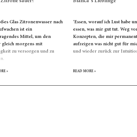
e Zitrone sauer?
Bianca´s Lieblinge
oßes Glas Zitronenwasser nach
‘Essen, worauf ich Lust habe u
fwachen ist ein
essen, was mir gut tut. Weg v
ragendes Mittel, um den
Konzepten, die mir permanen
 gleich morgens mit
aufzeigen was nicht gut für mic
igkeit zu versorgen und zu
und wieder zurück zur Intuitio
n.
RE »
READ MORE »