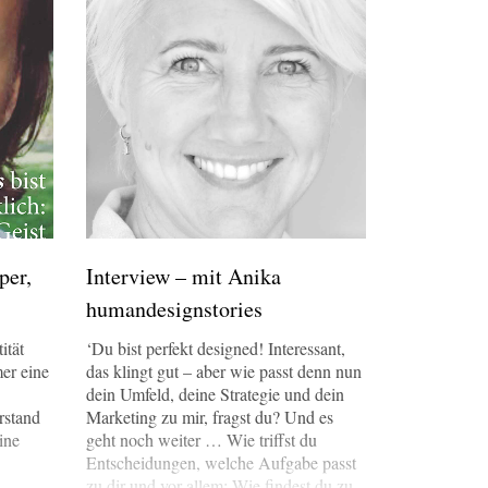
per,
Interview – mit Anika
humandesignstories
ität
‘Du bist perfekt designed! Interessant,
er eine
das klingt gut – aber wie passt denn nun
dein Umfeld, deine Strategie und dein
rstand
Marketing zu mir, fragst du? Und es
eine
geht noch weiter … Wie triffst du
Entscheidungen, welche Aufgabe passt
zu dir und vor allem: Wie findest du zu