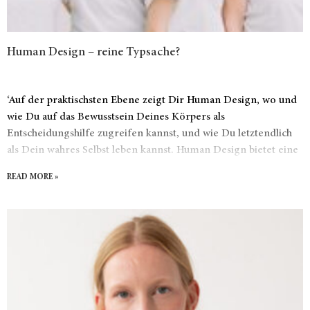
Human Design – reine Typsache?
‘Auf der praktischsten Ebene zeigt Dir Human Design, wo und
wie Du auf das Bewusstsein Deines Körpers als
Entscheidungshilfe zugreifen kannst, und wie Du letztendlich
als Dein wahres Selbst leben kannst. Human Design bietet eine
Erklärung wie einzigartig eine Person ist und wie es dem
READ MORE »
wahren Selbst entspricht. Wenn Du in Balance mit Deiner
wahren Natur lebst, erfährst Du Zufriedenheit und Freude.