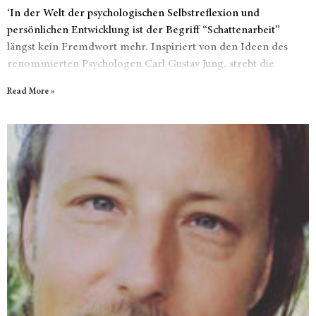
‘In der Welt der psychologischen Selbstreflexion und
persönlichen Entwicklung ist der Begriff “Schattenarbeit”
längst kein Fremdwort mehr. Inspiriert von den Ideen des
renommierten Psychologen Carl Gustav Jung, strebt die
Schattenarbeit danach, die verborgenen Aspekte unserer
Read More »
Persönlichkeit ans Licht zu bringen und zu akzeptieren. Doch
inmitten der Bemühungen, unseren inneren Schatten zu
erkunden und zu integrieren, taucht eine entscheidende Frage
auf: Müssen wir wirklich jeden Schatten aktiv angehen und uns
intensiv damit auseinandersetzen?