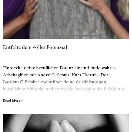
Entfalte dein volles Potenzial
‘Entdecke deine beruflichen Potenziale und finde wahres
Arbeitsglück mit André G. Schulz’ Kurs “Beruf – Der
Basiskurs”. Erfahre mehr über deine Qualifikationen,
beruflichen Wünsche und entwickle Strategien für Erfolg und
Zufriedenheit im Job. Mit unterhaltsamen Videos und einem
Read More »
inspirierenden Workbook gestaltest du dein erfüllendes
Berufsleben, ganz nach deinen eigenen Stärken und
Bedürfnissen.