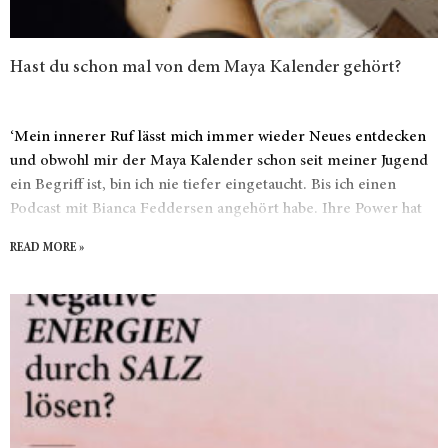
Hast du schon mal von dem Maya Kalender gehört?
‘Mein innerer Ruf lässt mich immer wieder Neues entdecken
und obwohl mir der Maya Kalender schon seit meiner Jugend
ein Begriff ist, bin ich nie tiefer eingetaucht. Bis ich einen
Podcast mit Bianca Feddersen angehört habe. Ihre Power hat
mich förmlich gerufen und ich bin einfach eingetaucht. Das
READ MORE »
Leben besteht für mich aus Tönen, Klang, Farben. Es gibt so
viel zu entdecken und ich habe immer den Drang zu verstehen.