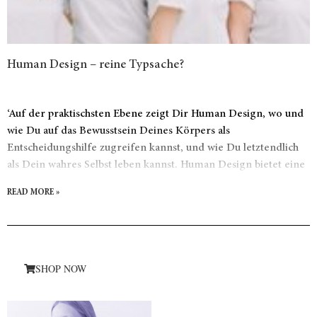
Human Design – reine Typsache?
‘Auf der praktischsten Ebene zeigt Dir Human Design, wo und
wie Du auf das Bewusstsein Deines Körpers als
Entscheidungshilfe zugreifen kannst, und wie Du letztendlich
als Dein wahres Selbst leben kannst. Human Design bietet eine
Erklärung wie einzigartig eine Person ist und wie es dem
READ MORE »
wahren Selbst entspricht. Wenn Du in Balance mit Deiner
wahren Natur lebst, erfährst Du Zufriedenheit und Freude.
SHOP NOW