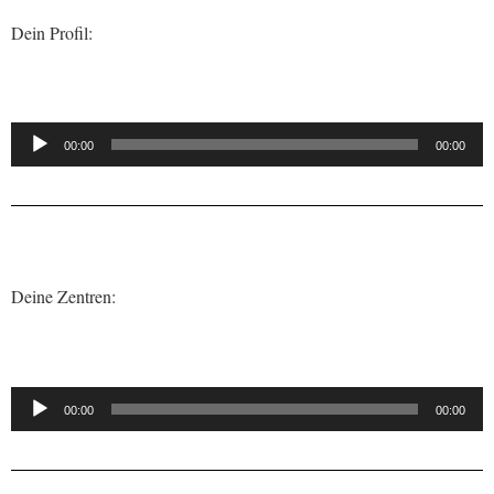
Dein Profil:
Audio-
00:00
00:00
Player
Deine Zentren:
Audio-
00:00
00:00
Player