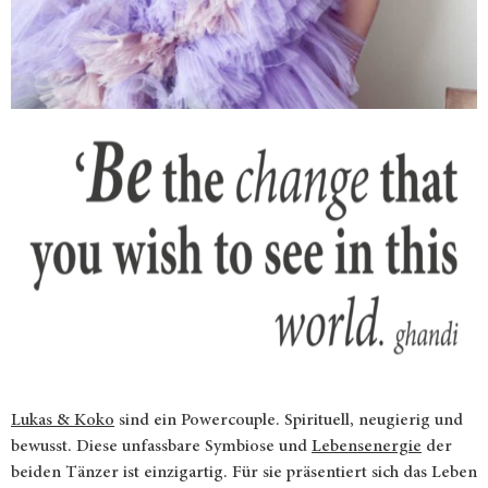
Lukas & Koko
sind ein Powercouple. Spirituell, neugierig und
bewusst. Diese unfassbare Symbiose und
Lebensenergie
der
beiden Tänzer ist einzigartig. Für sie präsentiert sich das Leben