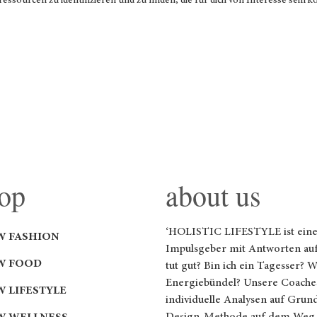
tressourcen zu identifizieren und zu finden, die für dich von Interesse sein 
op
about us
‘HOLISTIC LIFESTYLE ist ei
W FASHION
Impulsgeber mit Antworten auf
W FOOD
tut gut? Bin ich ein Tagesser? 
Energiebündel? Unsere Coaches
W LIFESTYLE
individuelle Analysen auf Grun
Design-Methode auf dem Weg z