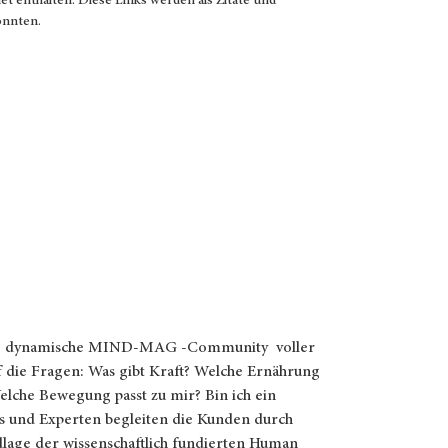
net enthalten. Diese Links werden als Zitate und
könnten.
ne dynamische MIND-MAG -Community voller
 die Fragen: Was gibt Kraft? Welche Ernährung
Welche Bewegung passt zu mir? Bin ich ein
 und Experten begleiten die Kunden durch
dlage der wissenschaftlich fundierten Human