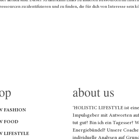
g oder aktuell sind. Dieser Artikel kann Links zu anderen Ressourcen im Inter
tressourcen zu identifizieren und zu finden, die für dich von Interesse sein 
op
about us
‘HOLISTIC LIFESTYLE ist ei
W FASHION
Impulsgeber mit Antworten auf
W FOOD
tut gut? Bin ich ein Tagesser? 
Energiebündel? Unsere Coaches
W LIFESTYLE
individuelle Analysen auf Grun